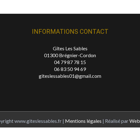
INFORMATIONS CONTACT
Gîtes Les Sables
01300 Brégnier-Cordon
04 79 87 78 15
06 83 50 94 69
giteslessables01@gmail.com
right www.giteslessables.fr |
Mentions légales
| Réalisé par
Web