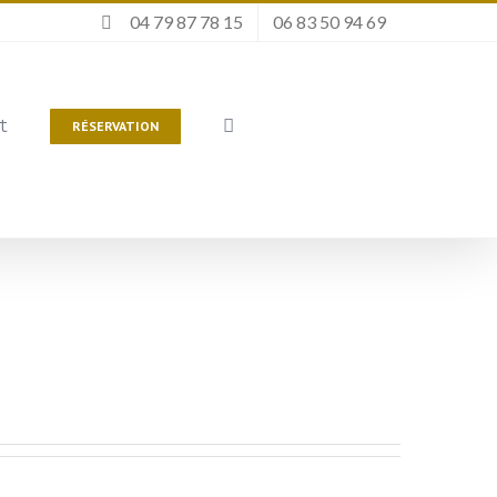
04 79 87 78 15
06 83 50 94 69
t
RÉSERVATION