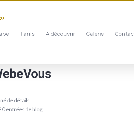
tape
Tarifs
A découvrir
Galerie
Contac
ebeVous
né de détails.
 0 entrées de blog.